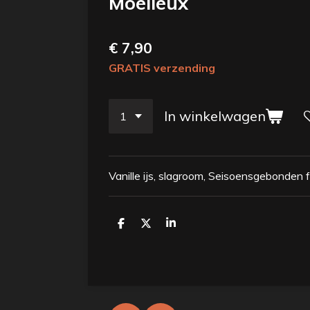
Moelleux
€ 7,90
GRATIS verzending
In winkelwagen
Vanille ijs, slagroom, Seisoensgebonden f
D
D
S
e
e
h
l
e
a
e
l
r
n
e