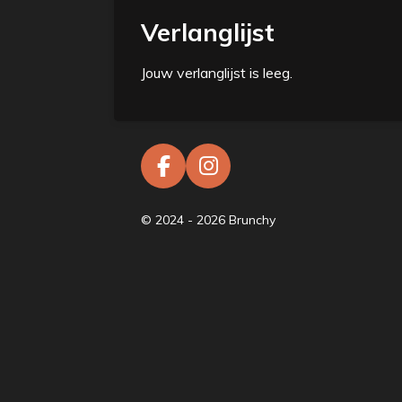
Verlanglijst
Jouw verlanglijst is leeg.
F
I
a
n
c
s
© 2024 - 2026 Brunchy
e
t
b
a
o
g
o
r
k
a
m