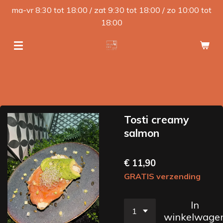
ma-vr 8:30 tot 18:00 / zat 9:30 tot 18:00 / zo 10:00 tot
Ga
18:00
direct
naar
de
hoofdinhoud
Tosti creamy
salmon
€ 11,90
GRATIS verzending
In
winkelwage