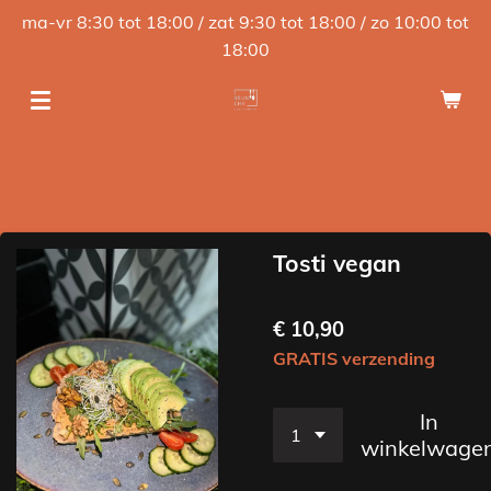
ma-vr 8:30 tot 18:00 / zat 9:30 tot 18:00 / zo 10:00 tot
Ga
18:00
direct
naar
de
hoofdinhoud
Tosti vegan
€ 10,90
GRATIS verzending
In
winkelwage