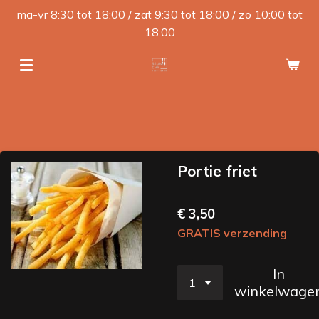
ma-vr 8:30 tot 18:00 / zat 9:30 tot 18:00 / zo 10:00 tot
Ga
18:00
direct
naar
de
hoofdinhoud
Portie friet
€ 3,50
GRATIS verzending
In
winkelwage