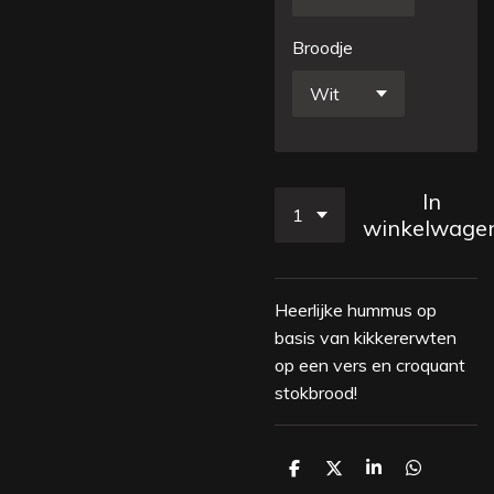
Broodje
In
winkelwage
Heerlijke hummus op
basis van kikkererwten
op een vers en croquant
stokbrood!
D
D
S
D
e
e
h
e